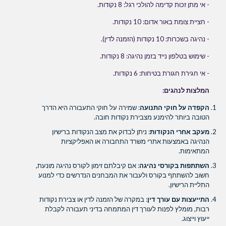
- אי מתן זכות קדימה להולכי רגל: 8 נקודות.
- חציית צומת באור אדום: 10 נקודות.
- נהיגה בשכרות: 10 נקודות (הזמנה לדין).
- שימוש בטלפון נייד בזמן נהיגה: 8 נקודות.
- אי חגירת חגורת בטיחות: 6 נקודות.
המלצות לנהגים:
הקפדה על חוקי התנועה
: שמירה על חוקי התעבורה היא הדרך
הטובה ביותר להימנע מצבירת נקודות חובה.
מעקב אחרי הנקודות
: ניתן לבדוק את מצב הנקודות ברישיון
הנהיגה באמצעות אתרי משרד התחבורה או האפליקציות
המתאימות.
השתתפות בקורסי נהיגה
: אם קיבלתם זימון לקורס נהיגה מונעת,
חשוב להשתתף בקורס ולעבור את המבחנים הנדרשים כדי למנוע
התליית הרישיון.
התייעצות עם עורך דין
: במקרה של הזמנה לדין או צבירת נקודות
רבות, מומלץ לפנות לעורך דין המתמחה בדיני תעבורה לקבלת
ייעוץ וייצוג.